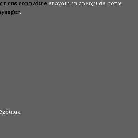
x nous connaître
et avoir un aperçu de notre
aysager
.
végétaux