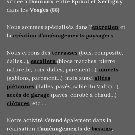
située à
Dounoux
, entre
Epinal
et
Xertigny
dans les
Vosges (88)
.
Nous sommes spécialisés dans l’
entretien
et
la
création d’aménagements paysagers
.
Nous créons des
terrasses
(bois, composite,
dalles…),
escaliers
(blocs marches, pierre
naturelle, bois, dalles, parement…),
murets
(gabions, parement…), mais aussi
allées
piétonnes
(dalles, pavés, sable du Valtin…),
accès de garage
(pavés, enrobé à chaud…),
clôtures
, etc …
Notre activité s’étend également dans la
réalisation d’
aménagements de
bassins
,