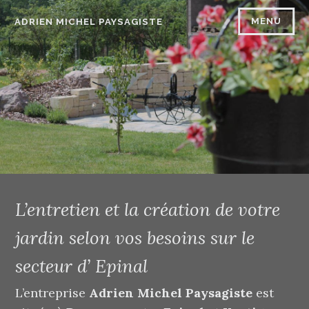
Accéder
MENU
ADRIEN MICHEL PAYSAGISTE
au
contenu
principal
L’entretien et la création de votre
jardin selon vos besoins sur le
secteur d’ Epinal
L’entreprise
Adrien Michel Paysagiste
est