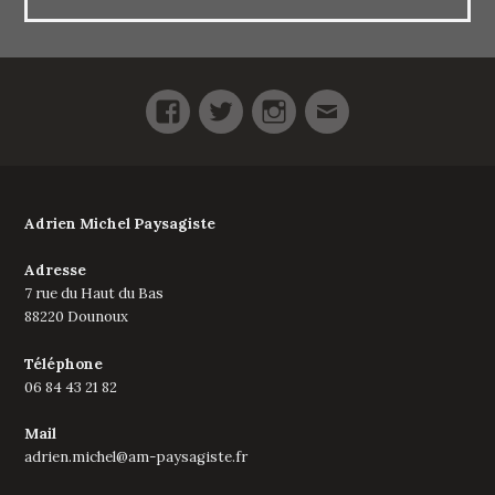
Facebook
Twitter
Instagram
E-
mail
Adrien Michel Paysagiste
Adresse
7 rue du Haut du Bas
88220 Dounoux
Téléphone
06 84 43 21 82
Mail
adrien.michel@am-paysagiste.fr