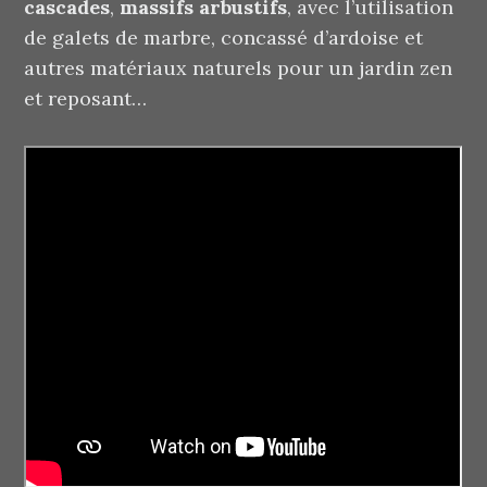
cascades
,
massifs arbustifs
, avec l’utilisation
de galets de marbre, concassé d’ardoise et
autres matériaux naturels pour un jardin zen
et reposant…